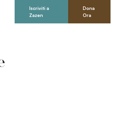
Iscriviti a
Dona
0
Zazen
Ora
e