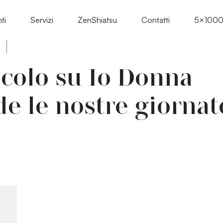
ti
Servizi
ZenShiatsu
Contatti
5×100
icolo su Io Donna
e le nostre giornat