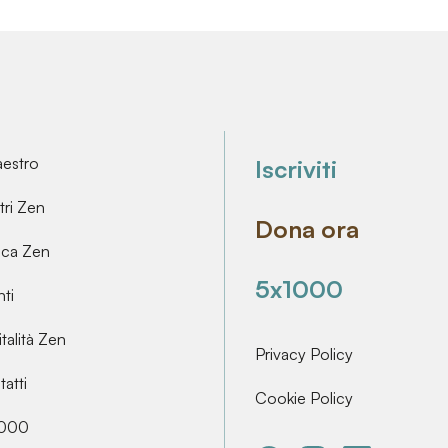
aestro
Iscriviti
ri Zen
Dona ora
ica Zen
5x1000
ti
talità Zen
Privacy Policy
atti
Cookie Policy
000