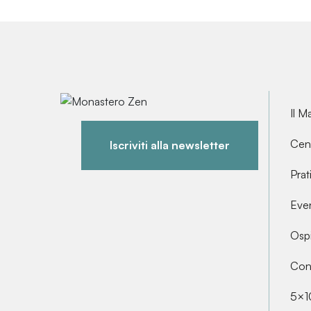
Il M
Cent
Iscriviti alla newsletter
Prat
Even
Ospi
Cont
5×1