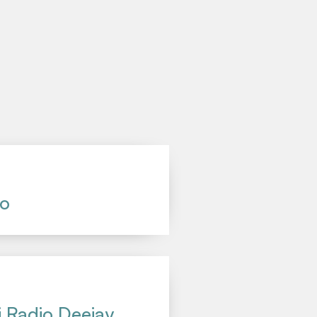
no
i Radio Deejay