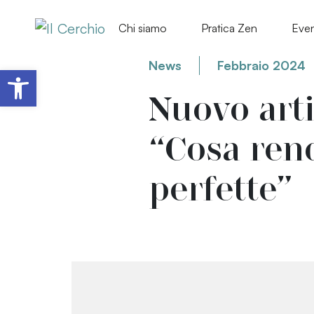
Chi siamo
Pratica Zen
Even
News
Febbraio 2024
Apri la barra degli strumenti
Nuovo art
“Cosa rend
perfette”