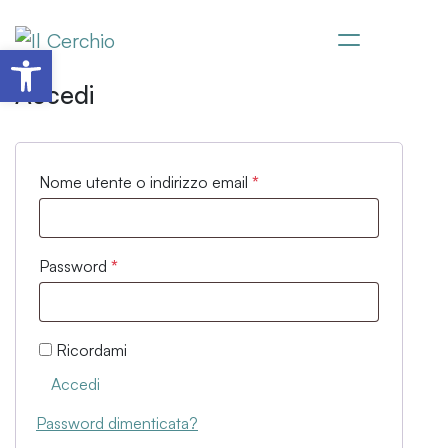
Apri la barra degli strumenti
Salta al
Accedi
contenuto
Nome utente o indirizzo email
*
Password
*
Ricordami
Accedi
Password dimenticata?