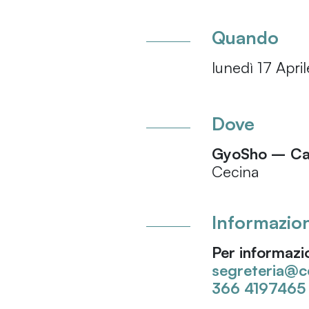
Quando
lunedì 17 Apri
Dove
GyoSho – Cam
Cecina
Informazion
Per informazio
segreteria@c
366 4197465