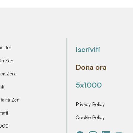
aestro
Iscriviti
ri Zen
Dona ora
ica Zen
5x1000
ti
talità Zen
Privacy Policy
atti
Cookie Policy
000