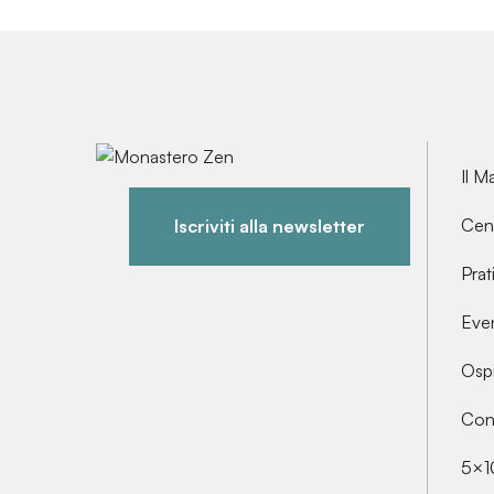
Il M
Cent
Iscriviti alla newsletter
Prat
Even
Ospi
Cont
5×1