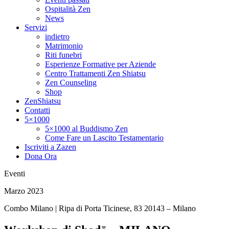
Ospitalità Zen
News
Servizi
indietro
Matrimonio
Riti funebri
Esperienze Formative per Aziende
Centro Trattamenti Zen Shiatsu
Zen Counseling
Shop
ZenShiatsu
Contatti
5×1000
5×1000 al Buddismo Zen
Come Fare un Lascito Testamentario
Iscriviti a Zazen
Dona Ora
Eventi
Marzo 2023
Combo Milano | Ripa di Porta Ticinese, 83 20143 – Milano