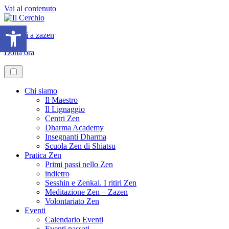
Vai al contenuto
Apri la barra degli strumenti
Iscriviti a zazen
Dona ora
Chi siamo
Il Maestro
Il Lignaggio
Centri Zen
Dharma Academy
Insegnanti Dharma
Scuola Zen di Shiatsu
Pratica Zen
Primi passi nello Zen
indietro
Sesshin e Zenkai. I ritiri Zen
Meditazione Zen – Zazen
Volontariato Zen
Eventi
Calendario Eventi
Eventi passati