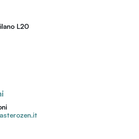
ilano L20
i
oni
sterozen.it