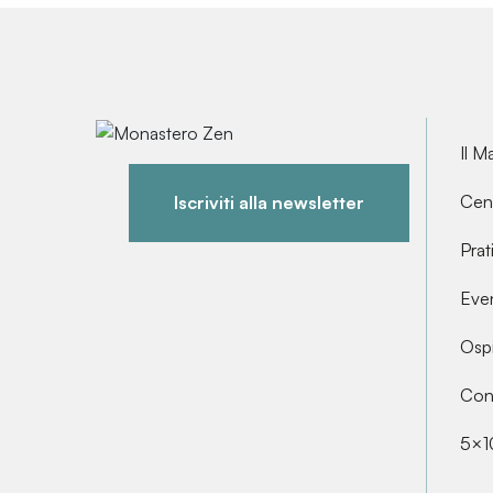
Il M
Cent
Iscriviti alla newsletter
Prat
Even
Ospi
Cont
5×1