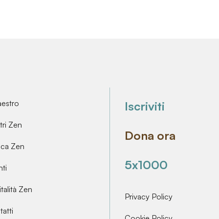
aestro
Iscriviti
ri Zen
Dona ora
ica Zen
5x1000
ti
talità Zen
Privacy Policy
atti
Cookie Policy