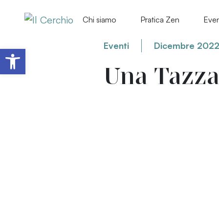
Chi siamo
Pratica Zen
Even
Eventi
Dicembre 202
Apri la barra degli strumenti
Una Tazza