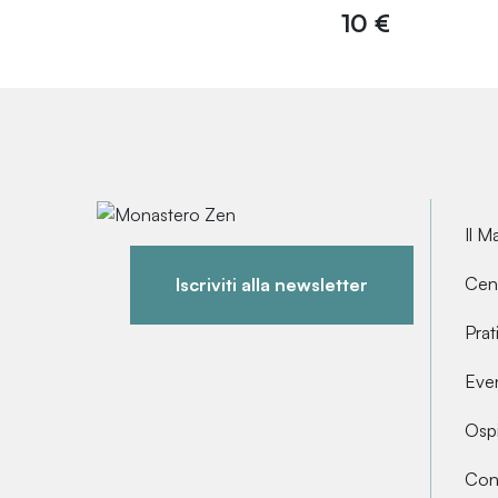
10 €
Il M
Cent
Iscriviti alla newsletter
Prat
Even
Ospi
Cont