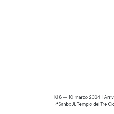
🗓 8 – 10 marzo 2024 |
Arri
📍SanboJi, Tempio dei Tre Gi