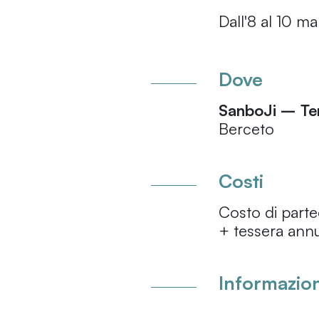
Dall'8 al 10 m
Dove
SanboJi – Tem
Berceto
Costi
Costo di part
+ tessera ann
Informazion