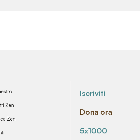
aestro
Iscriviti
ri Zen
Dona ora
ica Zen
5x1000
ti