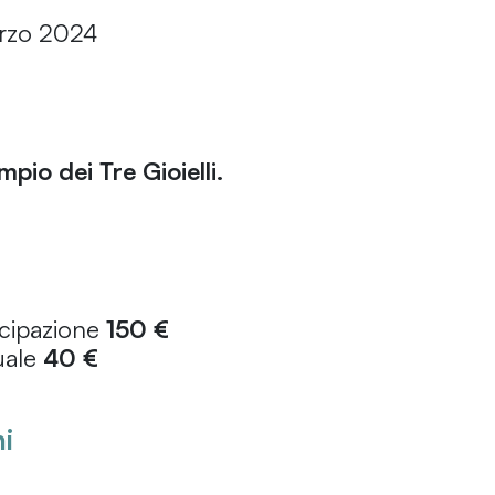
arzo 2024
pio dei Tre Gioielli.
ecipazione
150 €
uale
40 €
i