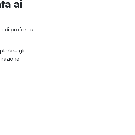
ta ai
do di profonda
plorare gli
irazione