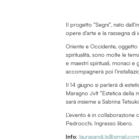
Il progetto “Segni”, nato dall’
opere d’arte e la rassegna di i
Oriente e Occidente, oggetto s
spiritualità, sono molte le temat
e maestri spirituali, monaci e 
accompagnerà poi l’installazi
Il 14 giugno si parlerà di este
Maragno Jvlt “Estetica della
sarà insieme a Sabrina Tetsu
L’evento è in collaborazione 
Pedrocchi. Ingresso libero.
Info
:
laurasandi.ls@gmail.com