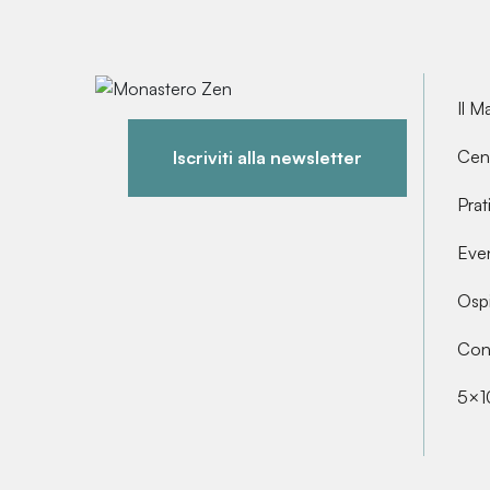
Il M
Cent
Iscriviti alla newsletter
Prat
Even
Ospi
Cont
5×1