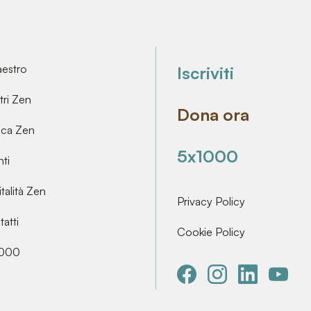
aestro
Iscriviti
ri Zen
Dona ora
ica Zen
5x1000
ti
talità Zen
Privacy Policy
atti
Cookie Policy
000