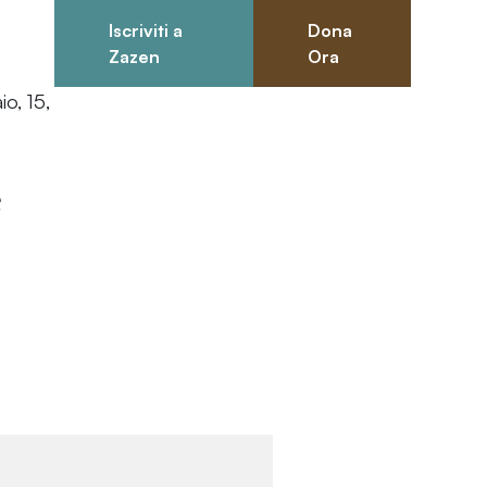
Iscriviti a
Dona
0
Zazen
Ora
io, 15,
e