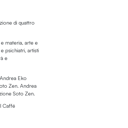
zione di quattro
e materia, arte e
 psichiatri, artisti
rà e
di Andrea Eko
Soto Zen. Andrea
zione Soto Zen.
l Caffé