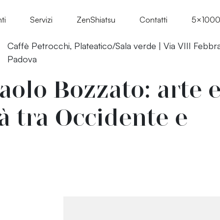
ti
Servizi
ZenShiatsu
Contatti
5×100
Caffè Petrocchi, Plateatico/Sala verde | Via VIII Febbra
Padova
aolo Bozzato: arte 
tà tra Occidente e