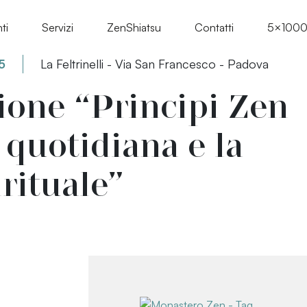
ti
Servizi
ZenShiatsu
Contatti
5×100
5
La Feltrinelli - Via San Francesco - Padova
ione “Principi Zen
a quotidiana e la
irituale”