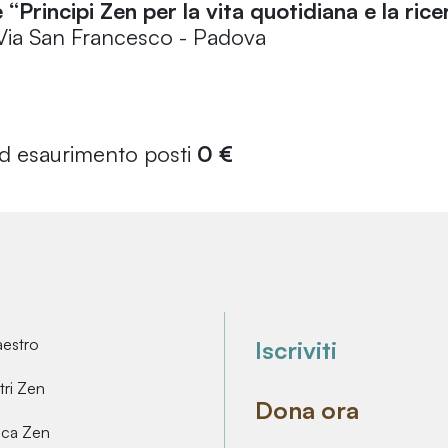
“Principi Zen per la vita quotidiana e la rice
 - Via San Francesco - Padova
ad esaurimento posti
0 €
aestro
Iscriviti
ri Zen
Dona ora
ica Zen