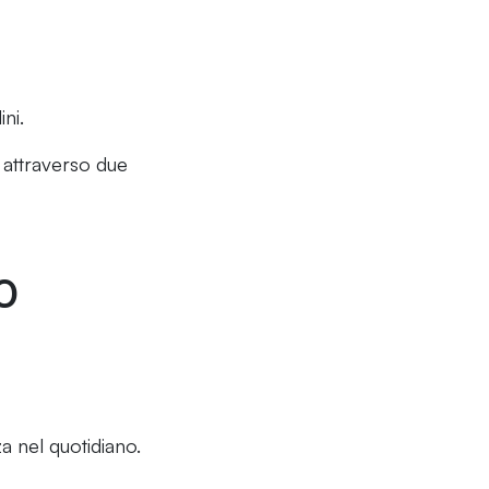
ni.
 attraverso due
0
a nel quotidiano.