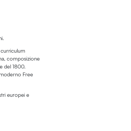
i.
 curriculum
bana, composizione
ne del 1800.
l moderno Free
tri europei e