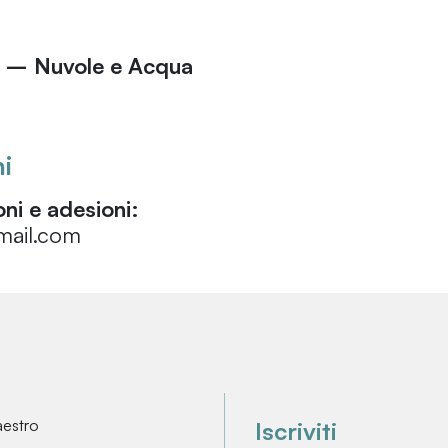
 – Nuvole e Acqua
i
ni e adesioni:
ail.com
aestro
Iscriviti