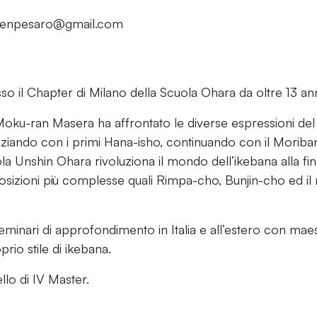
: zenpesaro@gmail.com
o il Chapter di Milano della Scuola Ohara da oltre 13 ann
oku-ran Masera ha affrontato le diverse espressioni del
 iniziando con i primi Hana-isho, continuando con il Mori
ola Unshin Ohara rivoluziona il mondo dell’ikebana alla fi
sizioni più complesse quali Rimpa-cho, Bunjin-cho ed i
minari di approfondimento in Italia e all’estero con maes
rio stile di ikebana.
ello di IV Master.