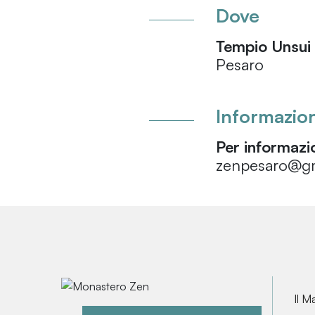
Dove
Tempio Unsui
Pesaro
Informazion
Per informazio
zenpesaro@gm
Il M