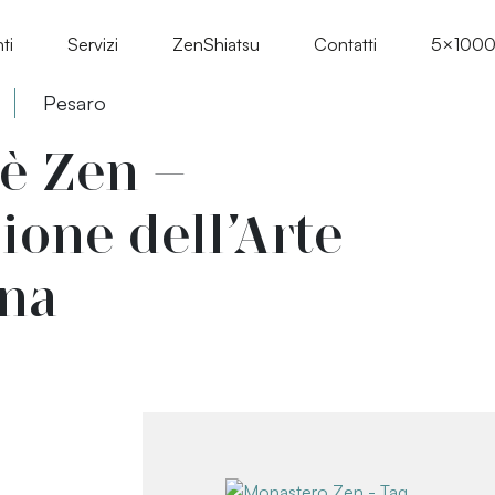
ti
Servizi
ZenShiatsu
Contatti
5×100
Pesaro
 è Zen –
ione dell’Arte
ana