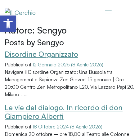
Apri la barra degli strumenti
Salta al
Autore:
Sengyo
contenuto
Posts by Sengyo
Disordine Organizzato
Pubblicato il
12 Gennaio 2026
(8 Aprile 2026)
Navigare il Disordine Organizzato: Una Bussola tra
Management e Sapienza Zen Giovedì 15 gennaio | Ore
20:00 Centro Zen Metropolitano L20, Via Lazzaro Papi 20,
Milano ……
Le vie del dialogo. In ricordo di don
Giampiero Alberti
Pubblicato il
18 Ottobre 2024
(8 Aprile 2026)
Domenica 20 ottobre – ore 18,00 al Teatro alle Colonne